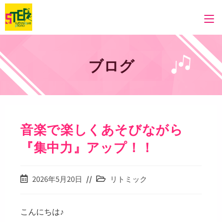
コ
ン
テ
ン
ツ
ブログ
へ
ス
キ
ッ
プ
音楽で楽しくあそびながら
『集中力』アップ！！
投
投
2026年5月20日
リトミック
稿
稿
公
カ
開
テ
こんにちは♪
日:
ゴ