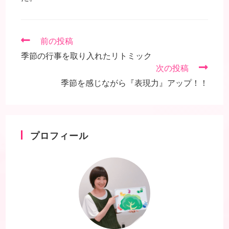
そ
前の投稿
の
季節の行事を取り入れたリトミック
他
次の投稿
の
記
季節を感じながら『表現力』アップ！！
事
を
読
む
プロフィール