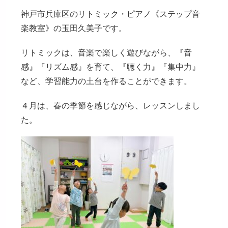
リ
神戸市兵庫区のリトミック・ピアノ《ステップ音
ー:
楽教室》の玉田久美子です。
リトミックは、音楽で楽しく遊びながら、『音
感』『リズム感』を育て、『聴く力』『集中力』
など、学習能力の土台を作ることができます。
４月は、春の季節を感じながら、レッスンしまし
た。