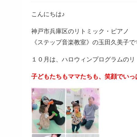
公
カ
開
テ
こんにちは♪
日:
ゴ
リ
神戸市兵庫区のリトミック・ピアノ
ー:
《ステップ音楽教室》の玉田久美子で
１０月は、ハロウィンプログラムのリ
子どもたちもママたちも、笑顔でいっ