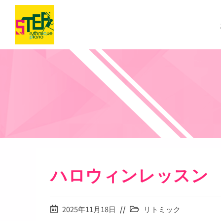
コ
ン
テ
ン
ツ
へ
ス
キ
ッ
プ
ハロウィンレッスン
投
投
2025年11月18日
リトミック
稿
稿