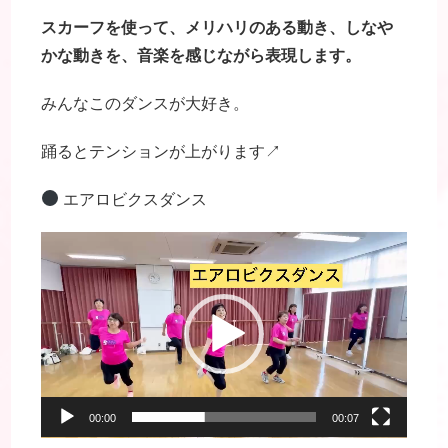
スカーフを使って、メリハリのある動き、しなや
かな動きを、音楽を感じながら表現します。
みんなこのダンスが大好き。
踊るとテンションが上がります↗
エアロビクスダンス
動
画
プ
レ
ー
ヤ
ー
00:00
00:07