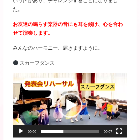
いう声があり、チャレンジすることになりまし
た。
お友達の鳴らす楽器の音にも耳を傾け、心を合わ
せて演奏します。
みんなのハーモニー、届きますように。
スカーフダンス
動
画
プ
レ
ー
ヤ
ー
00:00
00:07