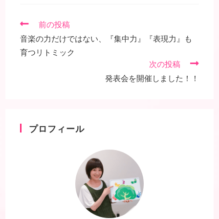
そ
前の投稿
の
音楽の力だけではない、『集中力』『表現力』も
他
の
育つリトミック
記
次の投稿
事
発表会を開催しました！！
を
読
む
プロフィール