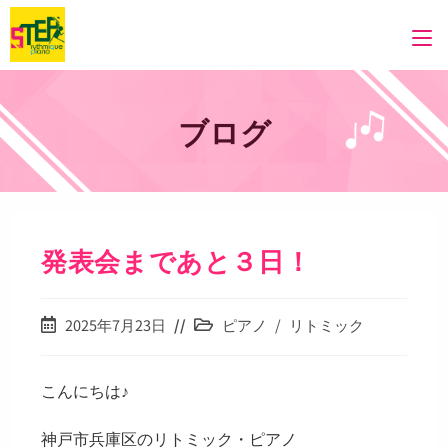
コ
ン
テ
ン
ツ
ブログ
へ
ス
キ
ッ
プ
発表会まであと３日！
投
投
2025年7月23日
ピアノ
/
リトミック
稿
稿
公
カ
開
テ
こんにちは♪
日:
ゴ
リ
神戸市兵庫区のリトミック・ピアノ